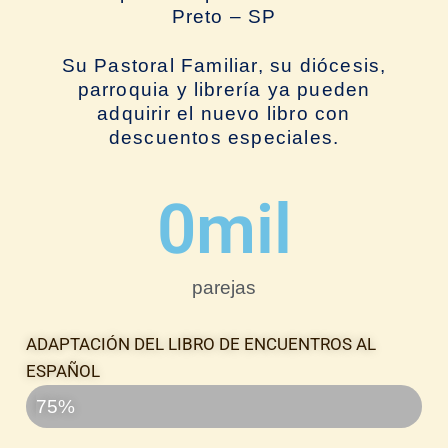
Preto – SP
Su Pastoral Familiar, su diócesis,
parroquia y librería ya pueden
adquirir el nuevo libro con
descuentos especiales.
0
mil
parejas
ADAPTACIÓN DEL LIBRO DE ENCUENTROS AL
ESPAÑOL
Progreso
75%