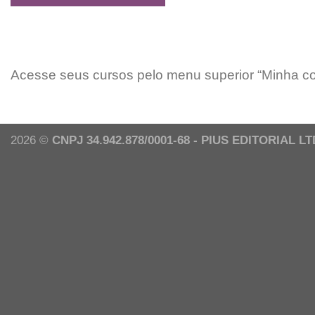
Acesse seus cursos pelo menu superior “Minha co
2026 ©
CNPJ 34.942.878/0001-68 - PIUS EDITORIAL L