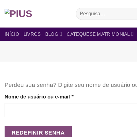
Skip
Pesquisar
to
por:
content
INÍCIO
LIVROS
BLOG
CATEQUESE MATRIMONIAL
Perdeu sua senha? Digite seu nome de usuário ou 
Obrigatório
Nome de usuário ou e-mail
*
REDEFINIR SENHA