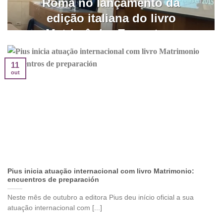
Roma no lançamento da
edição italiana do livro
Matrimônio: Encontros
de preparação
11
O programa brasileiro de catequese
out
matrimonial criado pelo casal André e Karina
Parreira, com os [...]
CONTINUAR LENDO
→
Pius inicia atuação internacional com livro Matrimonio:
encuentros de preparación
Neste mês de outubro a editora Pius deu início oficial a sua
atuação internacional com [...]