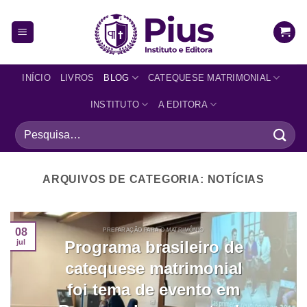
INÍCIO
LIVROS
BLOG
CATEQUESE MATRIMONIAL
INSTITUTO
A EDITORA
ARQUIVOS DE CATEGORIA:
NOTÍCIAS
08
PREPARAÇÃO PARA O MATRIMÔNIO
Programa brasileiro de
jul
catequese matrimonial
foi tema de evento em