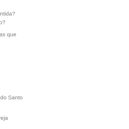
ntida?
ão?
tas que
 do Santo
reja