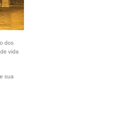
to dos
de vida
me sua