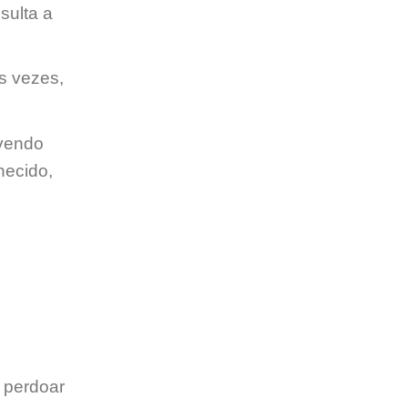
sulta a
s vezes,
lvendo
hecido,
 perdoar