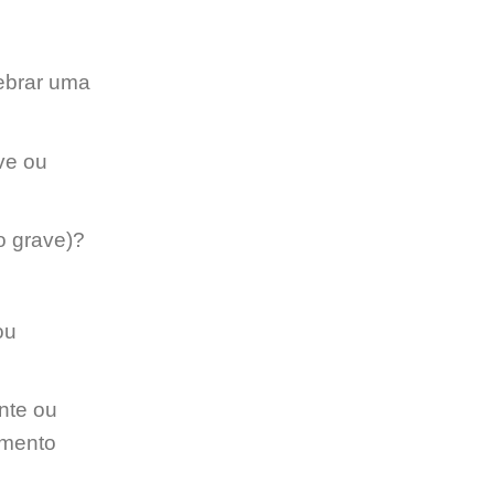
uebrar uma
ve ou
o grave)?
ou
nte ou
amento