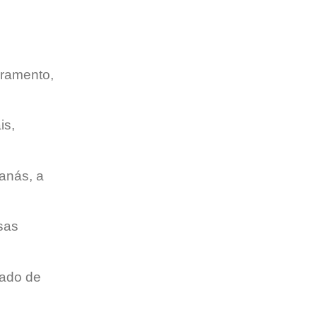
cramento,
is,
anás, a
sas
tado de