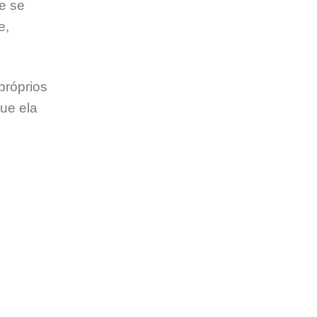
 e se
e,
próprios
ue ela